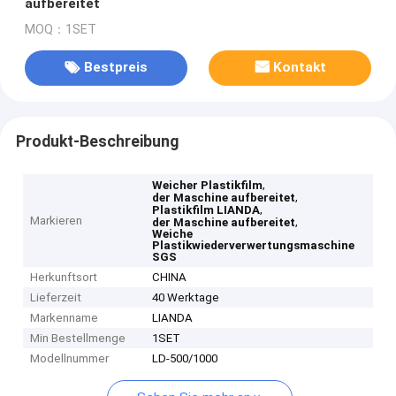
aufbereitet
MOQ：1SET
Bestpreis
Kontakt
Produkt-Beschreibung
,
Weicher Plastikfilm
,
der Maschine aufbereitet
,
Plastikfilm LIANDA
Markieren
,
der Maschine aufbereitet
Weiche
Plastikwiederverwertungsmaschine
SGS
Herkunftsort
CHINA
Lieferzeit
40 Werktage
Markenname
LIANDA
Min Bestellmenge
1SET
Modellnummer
LD-500/1000