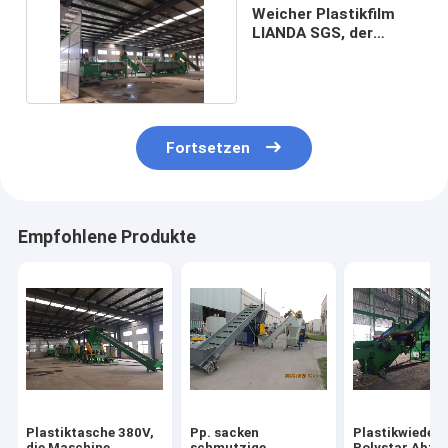
Weicher Plastikfilm
LIANDA SGS, der
Maschine aufbereitet
Fortsetzen
Empfohlene Produkte
Plastiktasche 380V,
Pp. sacken
Plastikwieder
die Maschine
schmutzige
Polystar Abfal