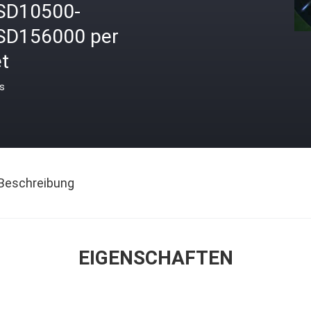
SD10500-
SD156000 per
t
is
Beschreibung
EIGENSCHAFTEN