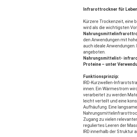
Infrarottrockner für Lebe
Kürzere Trockenzeit, eine
wird als die wichtigsten V
Nahrungsmittelinfrarottr
den Anwendungen mit hoher
auch ideale Anwendungen. I
angeboten.
Nahrungsmittelist- infrar
Proteine – unter Verwend
Funktionsprinzip:
IRD-Kurzwellen-Infrarotstra
innen. Ein Wärmestrom wird
verarbeitet zu werden Mate
leicht verteilt und eine kon
Aufhäufung. Eine langsame
Nahrungsmittelinfrarottroc
Zugang zu vielen relevante
reguliertes Leeren der Mas
IRD innerhalb der Struktur 