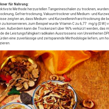
ckner für Nahrung:
ktivste Methode herzustellen Tangerineschalen zu trocknen, wurde
trocknung, Gefriertrocknung, Vakuumtrockner und Medium- und Kurzwe
isse zeigten an, dass Medium- und Kurzwelleninfrarottrocknung die 
zu konservieren; zum Beispiel wurde Vitamin C zu 6,77 mg/g (D.W.) 
en. Außerdem kann die Trockenzeit über 96% verkürzt werden, das m
urde die Leistungsfähigkeit radikalen Ausstossens von Unreinheiten D
ürden eine zuverlässige und zeitsparende Methodologie liefern, um h
zieren.