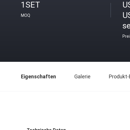
1SET
U
U
MOQ
se
Pre
Eigenschaften
Galerie
Produkt-