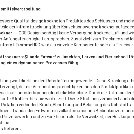
nsmittelverarbeitung
 bessere Qualität des getrockneten Produktes des Schlusses und meh
orteile der Infrarottrocknung über Konvektionswärmetrockner aufgedec
ockner
--- ODE Design benötigt keine Versorgung trockene Luft und w
 Anfangsfeuchtigkeit entsprochen. Zusätzlich zum Trocknen sind l
nfrarot-Trommel IRD wird als einzelne Komponente oder als Teil ein
ottrockner-c$lianda Entwurf zu Insekten, Larven und Eier schnell t
ung eines dynamischen Prozesses fähig.
hlung wird direkt an den Rohstoffen angewendet. Diese Strahlung erhi
 erzeugt, der die Verdunstungsfeuchtigkeit aus den Produktpartikeln 
rial läuft ununterbrochen durch die Maschine. Durch die Rotation der
stante Strahlentherapie wird erzielt. Diese Strahlung verhindert auch d
 Rotation verhindert Bruch, Abnutzung und Belüftung des Rohstoffs.
kner---Lianda, den Entwurf ein vollautomatisches Bedienkonzept anni
n Prozesswerten und zu Funktionen als die Verweilzeit, der Heizkörper
chine.
als Referenz: