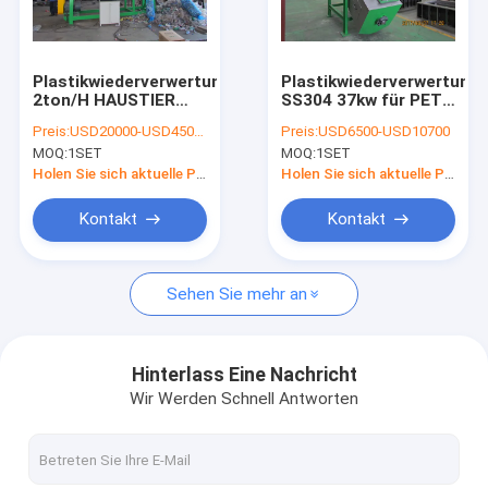
Kontakt
Plastikwiederverwertungsmaschine
Plastikwiederverwertung
2ton/H HAUSTIER
SS304 37kw für PET
Plastikwiederverwertungsmaschine
Flaschenkapsel-
pp. Filme
Preis:
USD20000-USD45000
Preis:
USD6500-USD10700
Aufkleber, der
MOQ:
1SET
MOQ:
1SET
Maschine entfernt
Plastikflasche, die Maschinen aufbereitet
Holen Sie sich aktuelle Preis
Holen Sie sich aktuelle Preis
Plastikfilm, der Maschine aufbereitet
Kontakt
Kontakt
Granulierende Plastiklinie
Sehen Sie mehr an
Trockenere Plastikmaschine
einzelne Wellenreißwolfmaschine
Hinterlass Eine Nachricht
Wir Werden Schnell Antworten
Doppelte Wellenreißwolfmaschine
Plastikzerkleinerungsmaschinenmaschine