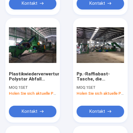
Kontakt
Kontakt
Plastikwiederverwertungsmaschine
Pp.-Raffiabast-
Polystar Abfall
Tasche, die
2000kg/H 380V
Plastikwiederverwertung
MOQ:
1SET
MOQ:
1SET
Linie 380V 50HZ
Holen Sie sich aktuelle Preis
Holen Sie sich aktuelle Preis
granuliert
Kontakt
Kontakt