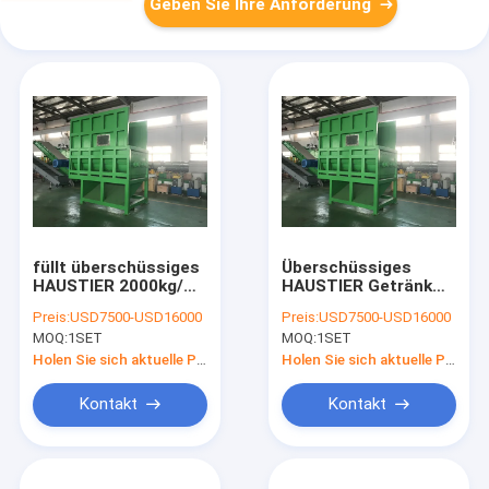
Geben Sie Ihre Anforderung
füllt überschüssiges
Überschüssiges
HAUSTIER 2000kg/H
HAUSTIER Getränk
Plastikwiederverwertungsmaschinen-
füllt
Preis:
USD7500-USD16000
Preis:
USD7500-USD16000
Ballen-Unterbrecher
Plastikwiederverwertung
MOQ:
1SET
MOQ:
1SET
ab
ab
Holen Sie sich aktuelle Preis
Holen Sie sich aktuelle Preis
Kontakt
Kontakt