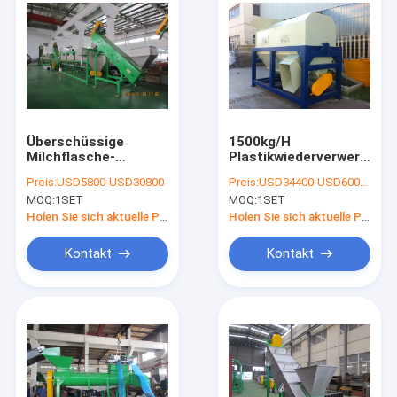
Überschüssige
1500kg/H
Milchflasche-
Plastikwiederverwertung
Plastikwiederverwertungsmaschine,
1000*4000mm Sand,
Preis:
USD5800-USD30800
Preis:
USD34400-USD60000
die waschende
der Maschine trennt
MOQ:
1SET
MOQ:
1SET
trocknende Linie
zerquetscht
Holen Sie sich aktuelle Preis
Holen Sie sich aktuelle Preis
Kontakt
Kontakt
Nach Hause
Produits
Über uns