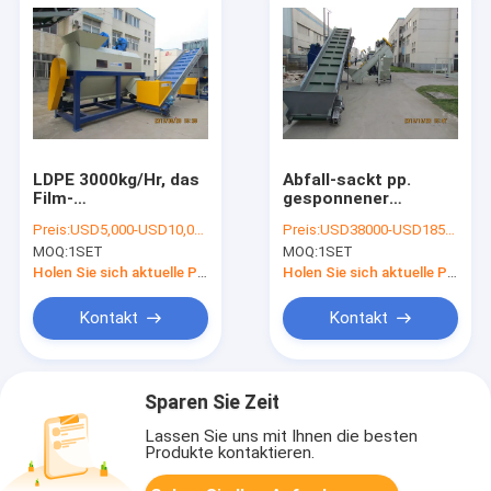
LDPE 3000kg/Hr, das
Abfall-sackt pp.
Film-
gesponnener
Plastikwiederverwertungsmaschinen-
Taschen-Tunnel-
Preis:
USD5,000-USD10,000
Preis:
USD38000-USD185000 per set
Sand/Gras-Entferner
bohrwagen die
MOQ:
1SET
MOQ:
1SET
mit Laub bedeckt
Zerquetschung der
Reinigungs-
Holen Sie sich aktuelle Preis
Holen Sie sich aktuelle Preis
Plastikwiederverwertung
ein
Kontakt
Kontakt
Sparen Sie Zeit
Lassen Sie uns mit Ihnen die besten
Produkte kontaktieren.