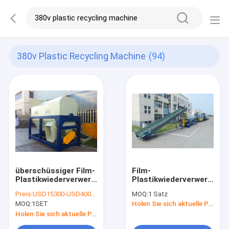
380v Plastic Recycling Machine
(94)
überschüssiger Film-
Film-
Plastikwiederverwertungsmaschinen-
Plastikwiederverwertung
Linie 380V 50HZ des
Linie PET 380V 50HZ
Preis:
USD15300-USD40000
MOQ:
1 Satz
PET-22kw
pp.
MOQ:
1SET
Holen Sie sich aktuelle Preis
Holen Sie sich aktuelle Preis