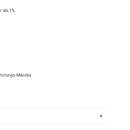
r als 1%
ltötungs-Mikrobe