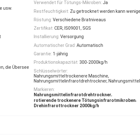
Verwendet für Tötungs-Mikroben:
Ja
e usw.
Restfeuchtigkeit:
Zu getrocknet werden kann wenige
Röstung:
Verschiedene Bratniveaus
Zertifikat:
CER, IS09001, SGS
t
Installierung:
Versorgung
Automatischer Grad:
Automatisch
Garantie:
1-jährig
Produktionskapazität:
300-2000kg/h
en, die Übersee
Schlüsselwörter:
Nahrungsmitteltrockenere Maschine,
Nahrungsmittelinfrarotdrehtrockner, Nahrungsmitte
Markieren:
,
Nahrungsmittelinfrarotdrehtrockner
,
rotierende trockenere Tötungsinfrarotmikroben
Drehinfrarottrockner 2000kg/h